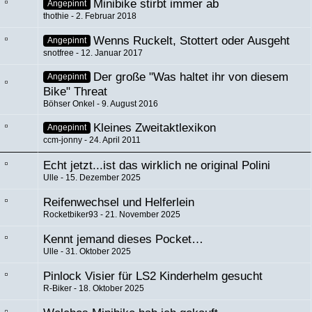
Minibike stirbt immer ab
Angepinnt
thothie
2. Februar 2018
Wenns Ruckelt, Stottert oder Ausgeht
Angepinnt
snotfree
12. Januar 2017
Der große "Was haltet ihr von diesem
Angepinnt
Bike" Threat
Böhser Onkel
9. August 2016
Kleines Zweitaktlexikon
Angepinnt
ccm-jonny
24. April 2011
Echt jetzt...ist das wirklich ne original Polini
Ulle
15. Dezember 2025
Reifenwechsel und Helferlein
Rocketbiker93
21. November 2025
Kennt jemand dieses Pocket…
Ulle
31. Oktober 2025
Pinlock Visier für LS2 Kinderhelm gesucht
R-Biker
18. Oktober 2025