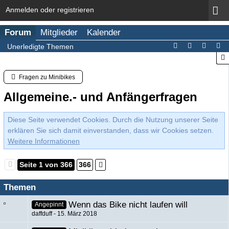
Anmelden oder registrieren
Forum
Mitglieder
Kalender
Unerledigte Themen
Fragen zu Minibikes
Allgemeine.- und Anfängerfragen
Diese Seite verwendet Cookies. Durch die Nutzung unserer Seite
erklären Sie sich damit einverstanden, dass wir Cookies setzen.
Weitere Informationen
Seite 1 von 366
366
Themen
Wenn das Bike nicht laufen will
Angepinnt
daffduff
15. März 2018