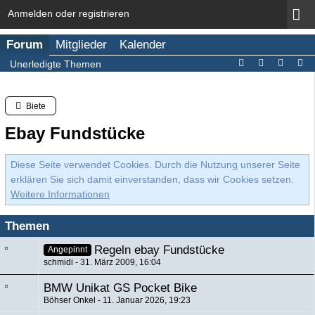
Anmelden oder registrieren
Forum
Mitglieder
Kalender
Unerledigte Themen
Biete
Ebay Fundstücke
Diese Seite verwendet Cookies. Durch die Nutzung unserer Seite
erklären Sie sich damit einverstanden, dass wir Cookies setzen.
Weitere Informationen
Themen
Regeln ebay Fundstücke
Angepinnt
schmidi
31. März 2009, 16:04
BMW Unikat GS Pocket Bike
Böhser Onkel
11. Januar 2026, 19:23