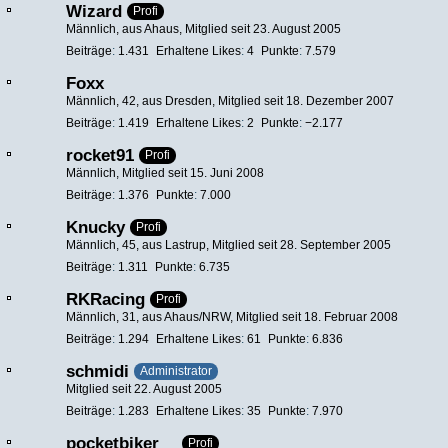
Wizard
Profi
Männlich
aus Ahaus
Mitglied seit 23. August 2005
Beiträge
1.431
Erhaltene Likes
4
Punkte
7.579
Foxx
Männlich
42
aus Dresden
Mitglied seit 18. Dezember 2007
Beiträge
1.419
Erhaltene Likes
2
Punkte
−2.177
rocket91
Profi
Männlich
Mitglied seit 15. Juni 2008
Beiträge
1.376
Punkte
7.000
Knucky
Profi
Männlich
45
aus Lastrup
Mitglied seit 28. September 2005
Beiträge
1.311
Punkte
6.735
RKRacing
Profi
Männlich
31
aus Ahaus/NRW
Mitglied seit 18. Februar 2008
Beiträge
1.294
Erhaltene Likes
61
Punkte
6.836
schmidi
Administrator
Mitglied seit 22. August 2005
Beiträge
1.283
Erhaltene Likes
35
Punkte
7.970
pocketbiker__
Profi