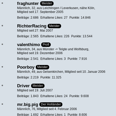
fraghunter
Meister
Männlich
32
aus Leichlingen / Leverkusen, nähe Köln
Mitglied seit 17. September 2005
Beiträge
2.686
Erhaltene Likes
27
Punkte
14.846
RichterRacing
Meister
Mitglied seit 27. Mai 2007
Beiträge
2.565
Erhaltene Likes
226
Punkte
13.544
valenthimo
Profi
Männlich
34
aus Münster -> Telgte und Wolfsburg
Mitglied seit 19. Dezember 2006
Beiträge
2.541
Erhaltene Likes
3
Punkte
7.916
Poorboy
Meister
Männlich
49
aus Gelsenkirchen
Mitglied seit 10. Januar 2006
Beiträge
2.219
Punkte
11.325
Driver
Meister
Mitglied seit 19. Juli 2007
Beiträge
1.843
Erhaltene Likes
24
Punkte
9.608
mr.big.pig
Der Holländer
Männlich
76
Mitglied seit 4. Februar 2006
Beiträge
1.692
Erhaltene Likes
1
Punkte
8.606