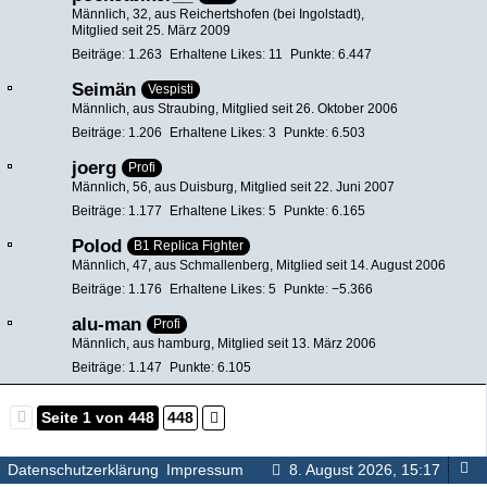
Männlich
32
aus Reichertshofen (bei Ingolstadt)
Mitglied seit 25. März 2009
Beiträge
1.263
Erhaltene Likes
11
Punkte
6.447
Seimän
Vespisti
Männlich
aus Straubing
Mitglied seit 26. Oktober 2006
Beiträge
1.206
Erhaltene Likes
3
Punkte
6.503
joerg
Profi
Männlich
56
aus Duisburg
Mitglied seit 22. Juni 2007
Beiträge
1.177
Erhaltene Likes
5
Punkte
6.165
Polod
B1 Replica Fighter
Männlich
47
aus Schmallenberg
Mitglied seit 14. August 2006
Beiträge
1.176
Erhaltene Likes
5
Punkte
−5.366
alu-man
Profi
Männlich
aus hamburg
Mitglied seit 13. März 2006
Beiträge
1.147
Punkte
6.105
Seite 1 von 448
448
Datenschutzerklärung
Impressum
8. August 2026, 15:17