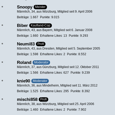
Snoopy
Meister
Männlich
34
aus Würzburg
Mitglied seit 9. April 2006
Beiträge
1.667
Punkte
9.015
Biber
Kaufland-Cop
Männlich
43
aus Bayern
Mitglied seit 6. Januar 2008
Beiträge
1.660
Erhaltene Likes
13
Punkte
9.293
Neumi83
Profi
Männlich
43
aus Dresden
Mitglied seit 5. September 2005
Beiträge
1.598
Erhaltene Likes
2
Punkte
8.552
Roland
Moderator
Männlich
37
aus Günzburg
Mitglied seit 12. Oktober 2011
Beiträge
1.566
Erhaltene Likes
627
Punkte
9.239
knie90
Moderator
Männlich
36
aus Mindelheim
Mitglied seit 11. März 2012
Beiträge
1.525
Erhaltene Likes
295
Punkte
8.392
mischi858
Profi
Männlich
38
aus Würzburg
Mitglied seit 25. April 2006
Beiträge
1.460
Erhaltene Likes
2
Punkte
7.902