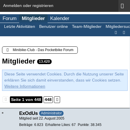
Anmelden oder registrieren
Forum
Mitglieder
Kalender
Letzte Aktivitäten
Benutzer online
Team-Mitglieder
Mitgliedersu
Minibike-Club - Das Pocketbike Forum
Mitglieder
13.420
Diese Seite verwendet Cookies. Durch die Nutzung unserer Seite
erklären Sie sich damit einverstanden, dass wir Cookies setzen.
Weitere Informationen
Seite 1 von 448
448
ExOdUs
Administrator
Mitglied seit 22. August 2005
Beiträge
6.823
Erhaltene Likes
67
Punkte
38.345