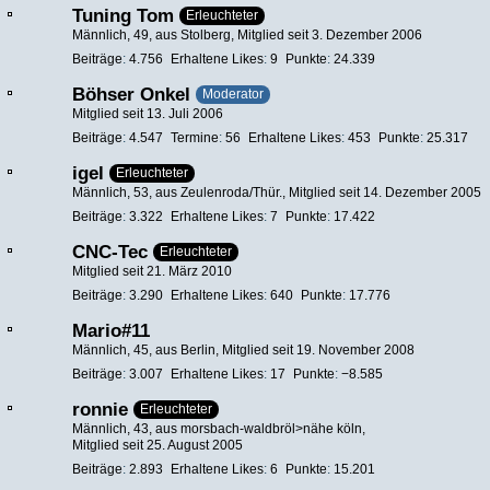
Tuning Tom
Erleuchteter
Männlich
49
aus Stolberg
Mitglied seit 3. Dezember 2006
Beiträge
4.756
Erhaltene Likes
9
Punkte
24.339
Böhser Onkel
Moderator
Mitglied seit 13. Juli 2006
Beiträge
4.547
Termine
56
Erhaltene Likes
453
Punkte
25.317
igel
Erleuchteter
Männlich
53
aus Zeulenroda/Thür.
Mitglied seit 14. Dezember 2005
Beiträge
3.322
Erhaltene Likes
7
Punkte
17.422
CNC-Tec
Erleuchteter
Mitglied seit 21. März 2010
Beiträge
3.290
Erhaltene Likes
640
Punkte
17.776
Mario#11
Männlich
45
aus Berlin
Mitglied seit 19. November 2008
Beiträge
3.007
Erhaltene Likes
17
Punkte
−8.585
ronnie
Erleuchteter
Männlich
43
aus morsbach-waldbröl>nähe köln
Mitglied seit 25. August 2005
Beiträge
2.893
Erhaltene Likes
6
Punkte
15.201