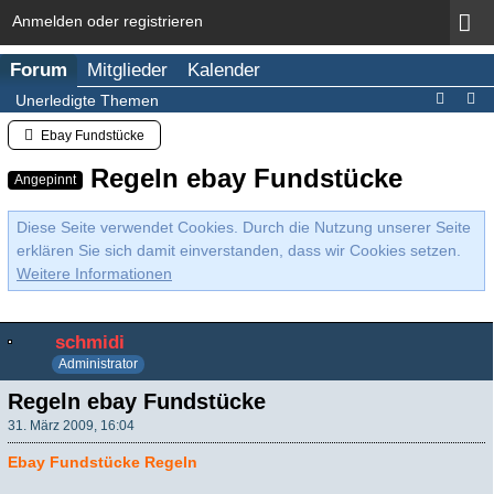
Anmelden oder registrieren
Forum
Mitglieder
Kalender
Unerledigte Themen
Ebay Fundstücke
Regeln ebay Fundstücke
Angepinnt
Diese Seite verwendet Cookies. Durch die Nutzung unserer Seite
erklären Sie sich damit einverstanden, dass wir Cookies setzen.
Weitere Informationen
schmidi
Administrator
Regeln ebay Fundstücke
31. März 2009, 16:04
Ebay Fundstücke Regeln