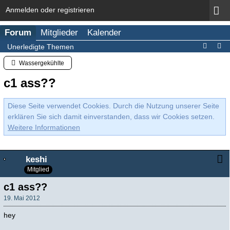
Anmelden oder registrieren
Forum
Mitglieder
Kalender
Unerledigte Themen
Wassergekühlte
c1 ass??
Diese Seite verwendet Cookies. Durch die Nutzung unserer Seite
erklären Sie sich damit einverstanden, dass wir Cookies setzen.
Weitere Informationen
keshi
Mitglied
c1 ass??
19. Mai 2012
hey